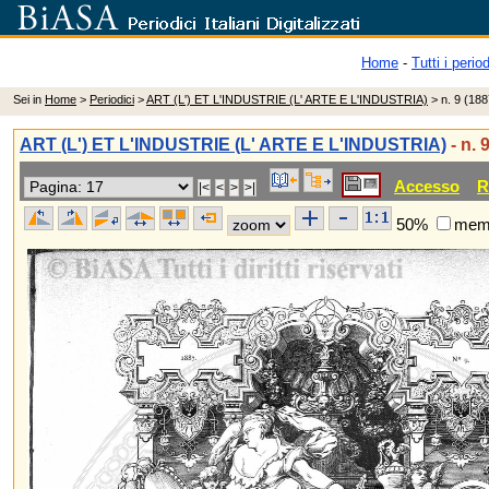
Home
-
Tutti i period
Sei in
Home
>
Periodici
>
ART (L') ET L'INDUSTRIE (L' ARTE E L'INDUSTRIA)
> n. 9 (188
ART (L') ET L'INDUSTRIE (L' ARTE E L'INDUSTRIA)
- n. 
Accesso
R
50%
memo