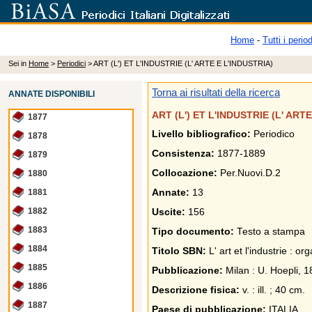
Home
-
Tutti i period
Sei in
Home
>
Periodici
> ART (L') ET L'INDUSTRIE (L' ARTE E L'INDUSTRIA)
Torna ai risultati della ricerca
ANNATE DISPONIBILI
ART (L') ET L'INDUSTRIE (L' ART
1877
Livello bibliografico:
Periodico
1878
Consistenza:
1877-1889
1879
Collocazione:
Per.Nuovi.D.2
1880
1881
Annate:
13
1882
Uscite:
156
1883
Tipo documento:
Testo a stampa
1884
Titolo SBN:
L' art et l'industrie : o
1885
Pubblicazione:
Milan : U. Hoepli, 1
1886
Descrizione fisica:
v. : ill. ; 40 cm.
1887
Paese di pubblicazione:
ITALIA