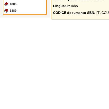
1888
Lingua:
italiano
1889
CODICE documento SBN:
IT\ICCU