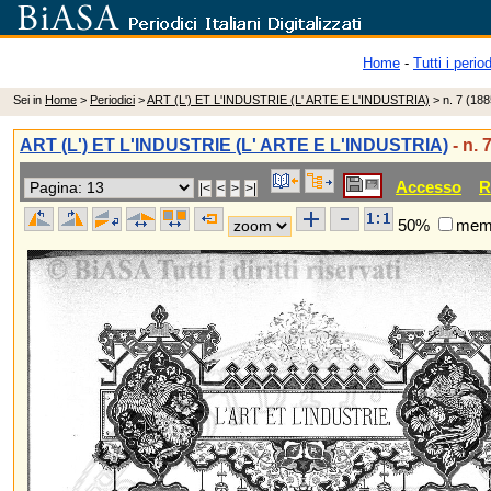
Home
-
Tutti i period
Sei in
Home
>
Periodici
>
ART (L') ET L'INDUSTRIE (L' ARTE E L'INDUSTRIA)
> n. 7 (188
ART (L') ET L'INDUSTRIE (L' ARTE E L'INDUSTRIA)
- n. 
Accesso
R
50%
memo