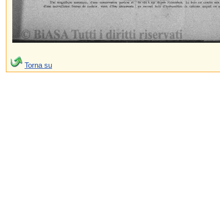
Torna su