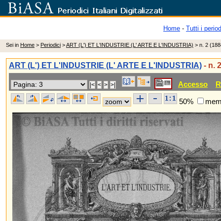
Home
-
Tutti i period
Sei in
Home
>
Periodici
>
ART (L') ET L'INDUSTRIE (L' ARTE E L'INDUSTRIA)
> n. 2 (188
ART (L') ET L'INDUSTRIE (L' ARTE E L'INDUSTRIA)
- n. 
Accesso
R
50%
memo