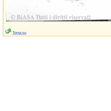
Torna su