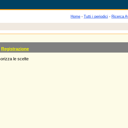
Home
-
Tutti i periodici
-
Ricerca A
Registrazione
rizza le scelte