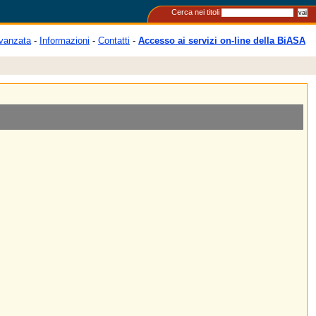
Cerca nei titoli
vanzata
-
Informazioni
-
Contatti
-
Accesso ai servizi on-line della BiASA