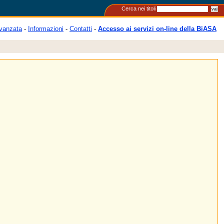
Cerca nei titoli
vanzata
-
Informazioni
-
Contatti
-
Accesso ai servizi on-line della BiASA