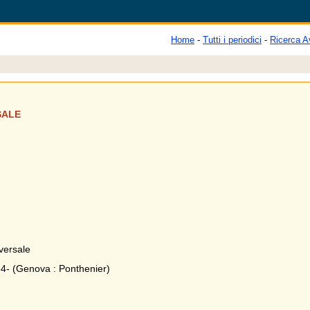
Home
-
Tutti i periodici
-
Ricerca A
SALE
versale
34- (Genova : Ponthenier)