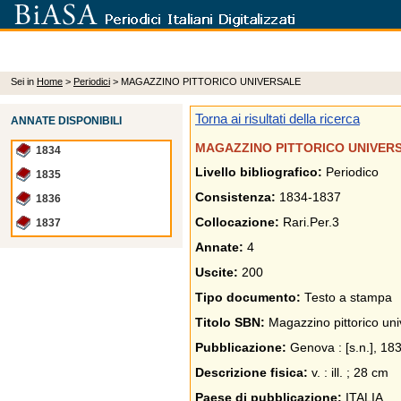
Sei in
Home
>
Periodici
> MAGAZZINO PITTORICO UNIVERSALE
Torna ai risultati della ricerca
ANNATE DISPONIBILI
MAGAZZINO PITTORICO UNIVER
1834
Livello bibliografico:
Periodico
1835
Consistenza:
1834-1837
1836
Collocazione:
Rari.Per.3
1837
Annate:
4
Uscite:
200
Tipo documento:
Testo a stampa
Titolo SBN:
Magazzino pittorico uni
Pubblicazione:
Genova : [s.n.], 18
Descrizione fisica:
v. : ill. ; 28 cm
Paese di pubblicazione:
ITALIA