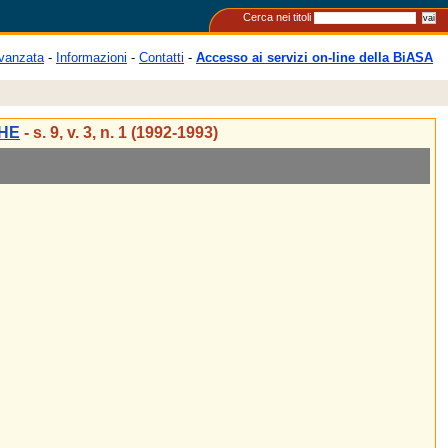
Cerca nei titoli
vanzata
-
Informazioni
-
Contatti
-
Accesso ai servizi on-line della BiASA
CHE
- s. 9, v. 3, n. 1 (1992-1993)