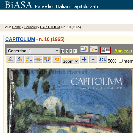
Sei in
Home
>
Periodici
>
CAPITOLIUM
> n. 10 (1965)
CAPITOLIUM
- n. 10 (1965)
Accesso
50%
memo