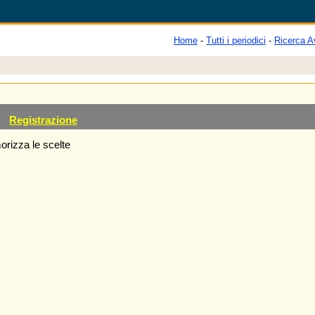
Home
-
Tutti i periodici
-
Ricerca A
Registrazione
rizza le scelte