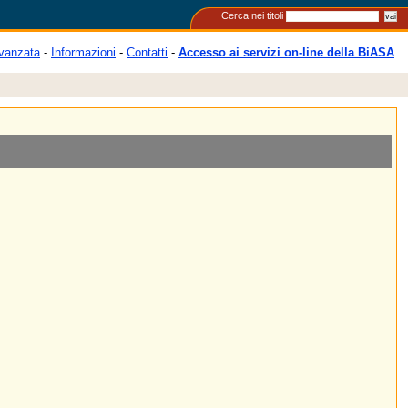
Cerca nei titoli
vanzata
-
Informazioni
-
Contatti
-
Accesso ai servizi on-line della BiASA