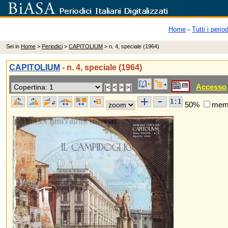
Home
-
Tutti i period
Sei in
Home
>
Periodici
>
CAPITOLIUM
> n. 4, speciale (1964)
CAPITOLIUM
- n. 4, speciale (1964)
Accesso
50%
memo