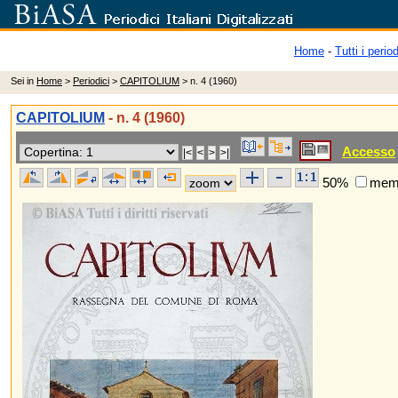
Home
-
Tutti i period
Sei in
Home
>
Periodici
>
CAPITOLIUM
> n. 4 (1960)
CAPITOLIUM
- n. 4 (1960)
Accesso
50%
memo