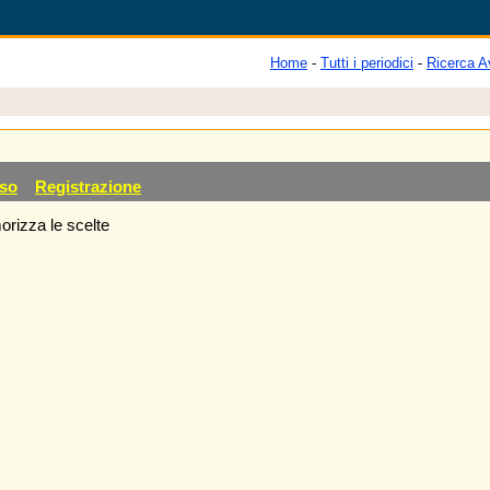
Home
-
Tutti i periodici
-
Ricerca A
so
Registrazione
rizza le scelte