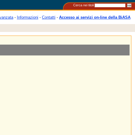
Cerca nei titoli
vanzata
-
Informazioni
-
Contatti
-
Accesso ai servizi on-line della BiASA