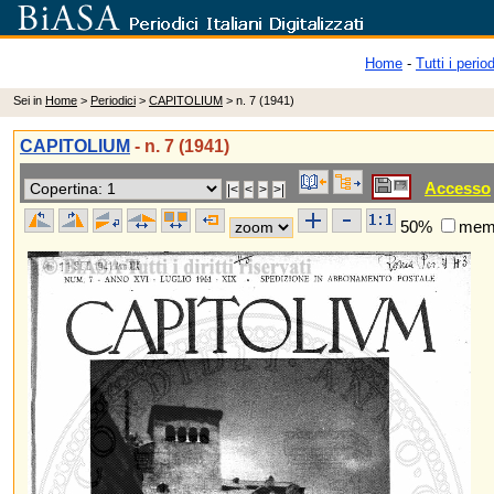
Home
-
Tutti i period
Sei in
Home
>
Periodici
>
CAPITOLIUM
> n. 7 (1941)
CAPITOLIUM
- n. 7 (1941)
Accesso
50%
memo