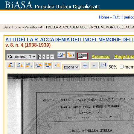
Home
-
Tutti i period
Sei in
Home
>
Periodici
>
ATTI DELLA R. ACCADEMIA DEI LINCEI. MEMORIE DELLA C
ATTI DELLA R. ACCADEMIA DEI LINCEI. MEMORIE DE
v. 8, n. 4 (1938-1939)
Accesso
Registra
50%
memo