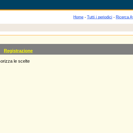
Home
-
Tutti i periodici
-
Ricerca A
Registrazione
rizza le scelte