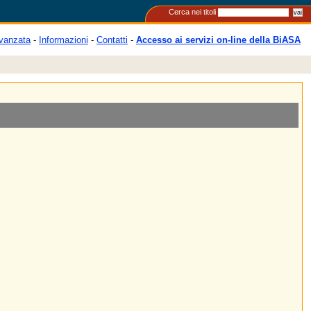
Cerca nei titoli
vanzata
-
Informazioni
-
Contatti
-
Accesso ai servizi on-line della BiASA