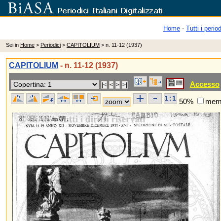
Home
-
Tutti i period
Sei in
Home
>
Periodici
>
CAPITOLIUM
> n. 11-12 (1937)
CAPITOLIUM
- n. 11-12 (1937)
Accesso
50%
memo