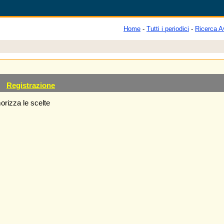
Home
-
Tutti i periodici
-
Ricerca A
Registrazione
rizza le scelte