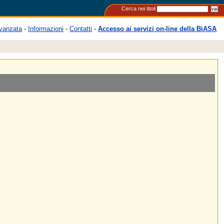
Cerca nei titoli
vanzata
-
Informazioni
-
Contatti
-
Accesso ai servizi on-line della BiASA