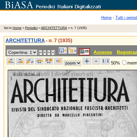
Home
-
Tutti i period
Sei in
Home
>
Periodici
>
ARCHITETTURA
> n. 7 (1935)
ARCHITETTURA
- n. 7 (1935)
Accesso
Registra
50%
memo