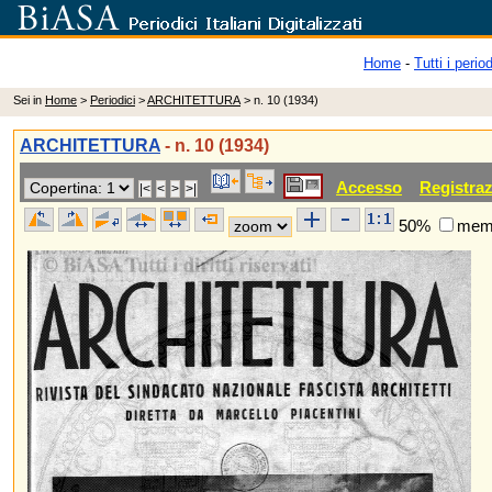
Home
-
Tutti i period
Sei in
Home
>
Periodici
>
ARCHITETTURA
> n. 10 (1934)
ARCHITETTURA
- n. 10 (1934)
Accesso
Registra
50%
memo