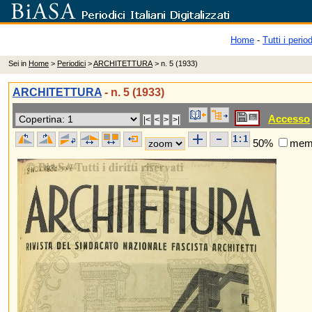
Home
-
Tutti i period
Sei in
Home
>
Periodici
>
ARCHITETTURA
> n. 5 (1933)
ARCHITETTURA
- n. 5 (1933)
Accesso
50%
memo