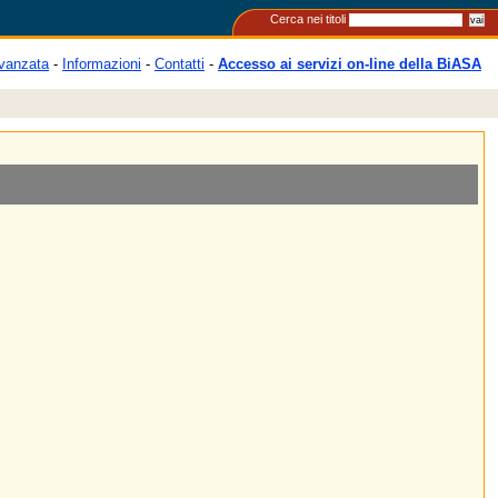
Cerca nei titoli
vanzata
-
Informazioni
-
Contatti
-
Accesso ai servizi on-line della BiASA