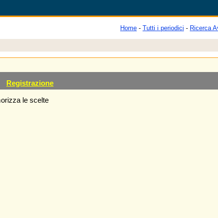
Home
-
Tutti i periodici
-
Ricerca A
Registrazione
rizza le scelte