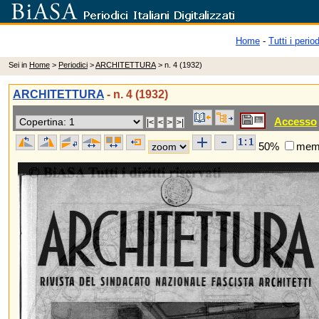
Home
-
Tutti i period
Sei in
Home
>
Periodici
>
ARCHITETTURA
> n. 4 (1932)
ARCHITETTURA
- n. 4 (1932)
Accesso
50%
memo