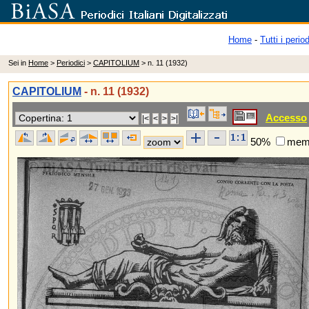
Home
-
Tutti i period
Sei in
Home
>
Periodici
>
CAPITOLIUM
> n. 11 (1932)
CAPITOLIUM
- n. 11 (1932)
Accesso
50%
memo