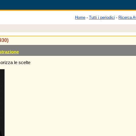
Home
-
Tutti i periodici
-
Ricerca A
1930)
strazione
rizza le scelte