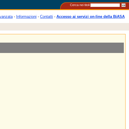
Cerca nei titoli
vanzata
-
Informazioni
-
Contatti
-
Accesso ai servizi on-line della BiASA