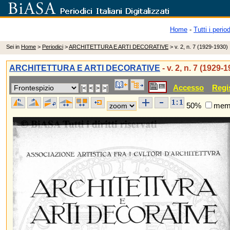
Home
-
Tutti i period
Sei in
Home
>
Periodici
>
ARCHITETTURA E ARTI DECORATIVE
> v. 2, n. 7 (1929-1930)
ARCHITETTURA E ARTI DECORATIVE
- v. 2, n. 7 (1929-
Accesso
Regi
50%
memo