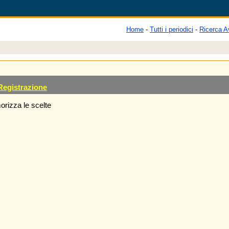
Home
-
Tutti i periodici
-
Ricerca A
Registrazione
rizza le scelte