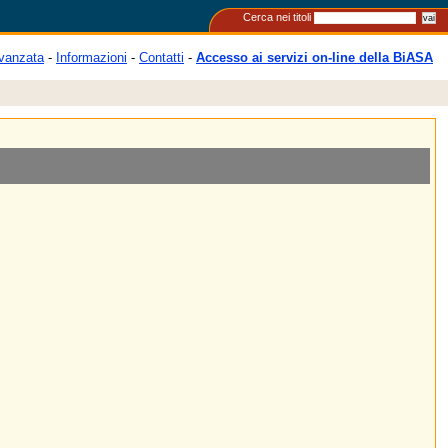
Cerca nei titoli
vanzata
-
Informazioni
-
Contatti
-
Accesso ai servizi on-line della BiASA