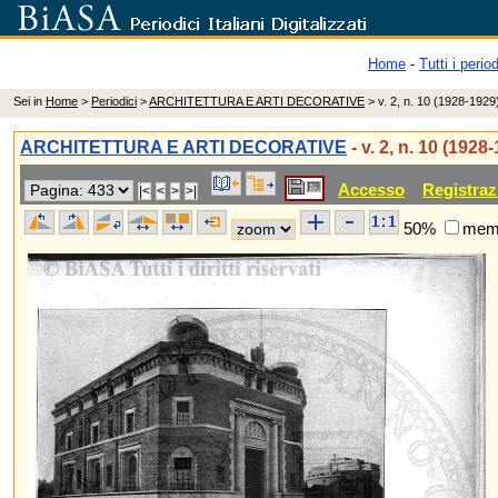
Home
-
Tutti i period
Sei in
Home
>
Periodici
>
ARCHITETTURA E ARTI DECORATIVE
> v. 2, n. 10 (1928-1929
ARCHITETTURA E ARTI DECORATIVE
- v. 2, n. 10 (1928
Accesso
Registraz
50%
memo