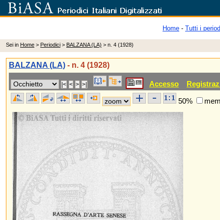
Home
-
Tutti i period
Sei in
Home
>
Periodici
>
BALZANA (LA)
> n. 4 (1928)
BALZANA (LA)
- n. 4 (1928)
Accesso
Registraz
50%
memo