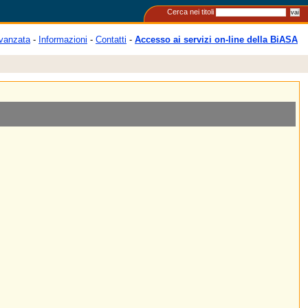
Cerca nei titoli
vanzata
-
Informazioni
-
Contatti
-
Accesso ai servizi on-line della BiASA