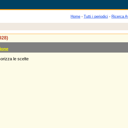
Home
-
Tutti i periodici
-
Ricerca A
1928)
ione
rizza le scelte