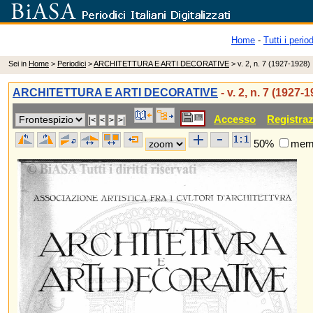
Home
-
Tutti i period
Sei in
Home
>
Periodici
>
ARCHITETTURA E ARTI DECORATIVE
> v. 2, n. 7 (1927-1928)
ARCHITETTURA E ARTI DECORATIVE
- v. 2, n. 7 (1927-
Accesso
Registra
50%
memo