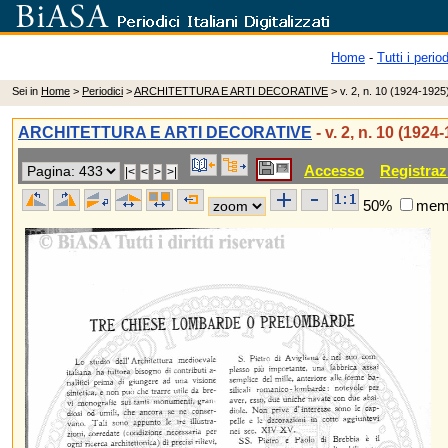
Home
-
Tutti i period
Sei in
Home
>
Periodici
>
ARCHITETTURA E ARTI DECORATIVE
> v. 2, n. 10 (1924-1925
ARCHITETTURA E ARTI DECORATIVE
- v. 2, n. 10 (1924
Accesso
Registraz
50%
memo