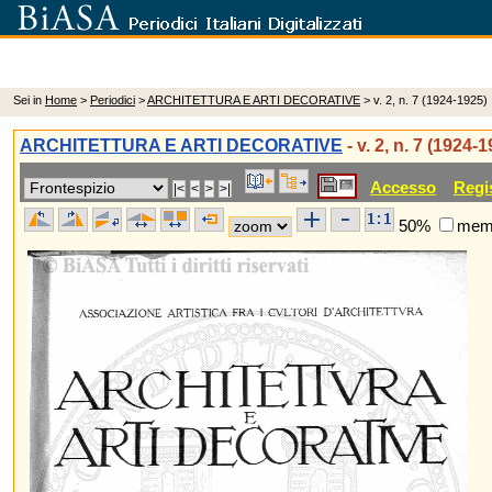
Sei in
Home
>
Periodici
>
ARCHITETTURA E ARTI DECORATIVE
> v. 2, n. 7 (1924-1925)
ARCHITETTURA E ARTI DECORATIVE
- v. 2, n. 7 (1924-
Accesso
Regi
50%
memo