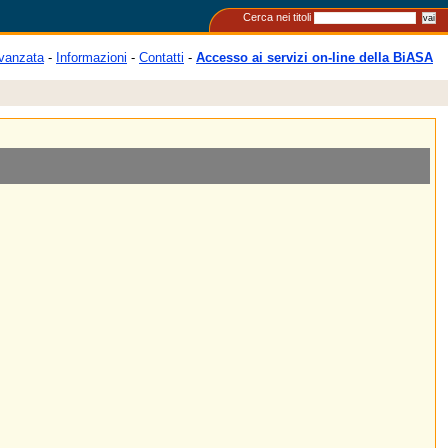
Cerca nei titoli
vanzata
-
Informazioni
-
Contatti
-
Accesso ai servizi on-line della BiASA