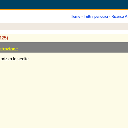
Home
-
Tutti i periodici
-
Ricerca A
1925)
strazione
rizza le scelte