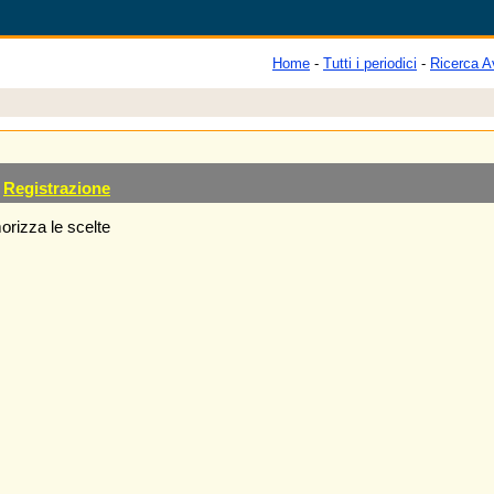
Home
-
Tutti i periodici
-
Ricerca A
Registrazione
rizza le scelte