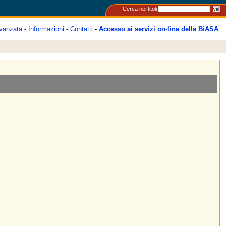
Cerca nei titoli
vanzata
-
Informazioni
-
Contatti
-
Accesso ai servizi on-line della BiASA