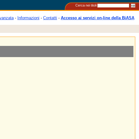
Cerca nei titoli
vanzata
-
Informazioni
-
Contatti
-
Accesso ai servizi on-line della BiASA