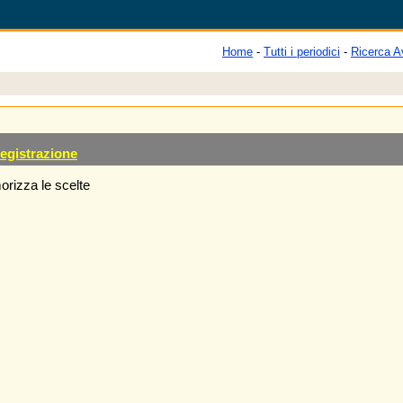
Home
-
Tutti i periodici
-
Ricerca A
egistrazione
rizza le scelte