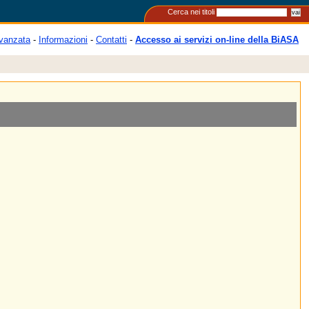
Cerca nei titoli
vanzata
-
Informazioni
-
Contatti
-
Accesso ai servizi on-line della BiASA