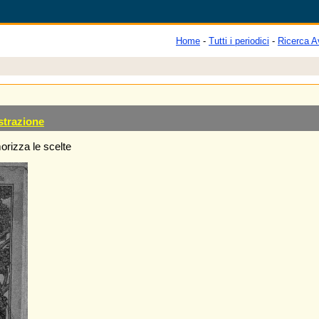
Home
-
Tutti i periodici
-
Ricerca A
strazione
rizza le scelte