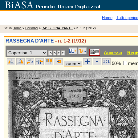
Home
-
Tutti i period
Sei in
Home
>
Periodici
>
RASSEGNA D'ARTE
> n. 1-2 (1912)
RASSEGNA D'ARTE
- n. 1-2 (1912)
Accesso
Regi
50%
memo