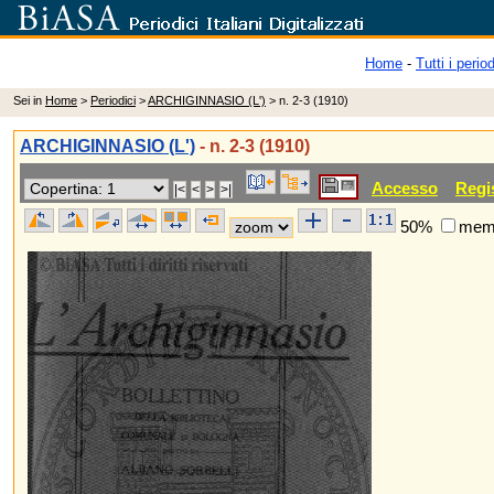
Home
-
Tutti i period
Sei in
Home
>
Periodici
>
ARCHIGINNASIO (L')
> n. 2-3 (1910)
ARCHIGINNASIO (L')
- n. 2-3 (1910)
Accesso
Regi
50%
memo