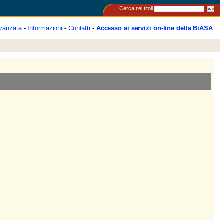
Cerca nei titoli
vanzata
-
Informazioni
-
Contatti
-
Accesso ai servizi on-line della BiASA