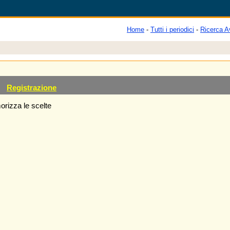
Home
-
Tutti i periodici
-
Ricerca A
Registrazione
rizza le scelte