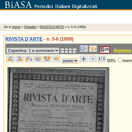
Sei in
Home
>
Periodici
>
RIVISTA D'ARTE
> n. 5-6 (1909)
RIVISTA D'ARTE
- n. 5-6 (1909)
Accesso
50%
memo