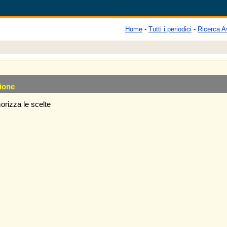
Home
-
Tutti i periodici
-
Ricerca A
ione
rizza le scelte