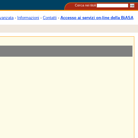
Cerca nei titoli
vanzata
-
Informazioni
-
Contatti
-
Accesso ai servizi on-line della BiASA