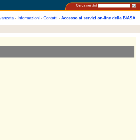
Cerca nei titoli
vanzata
-
Informazioni
-
Contatti
-
Accesso ai servizi on-line della BiASA