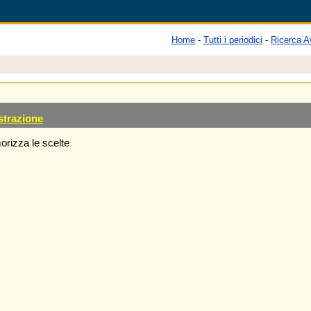
Home
-
Tutti i periodici
-
Ricerca A
strazione
rizza le scelte