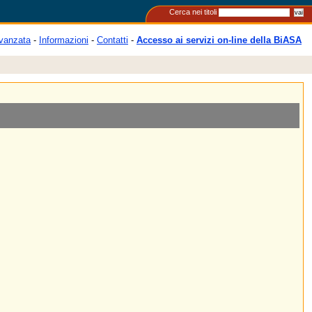
Cerca nei titoli
vanzata
-
Informazioni
-
Contatti
-
Accesso ai servizi on-line della BiASA