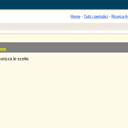
Home
-
Tutti i periodici
-
Ricerca A
one
rizza le scelte