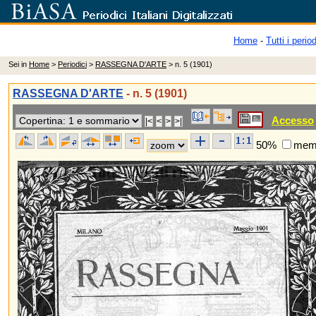
Home
-
Tutti i period
Sei in
Home
>
Periodici
>
RASSEGNA D'ARTE
> n. 5 (1901)
RASSEGNA D'ARTE
- n. 5 (1901)
Accesso
50%
memo