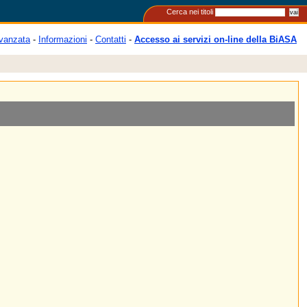
Cerca nei titoli
vanzata
-
Informazioni
-
Contatti
-
Accesso ai servizi on-line della BiASA