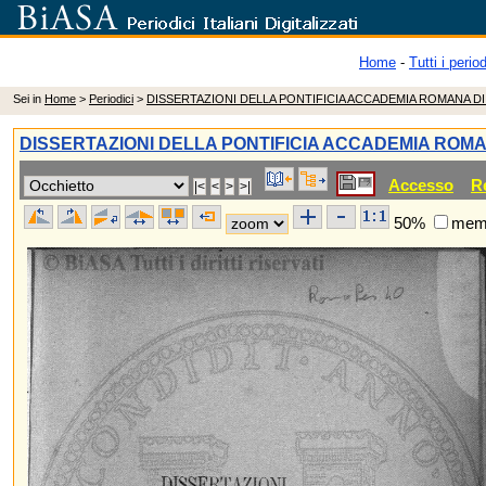
Home
-
Tutti i period
Sei in
Home
>
Periodici
>
DISSERTAZIONI DELLA PONTIFICIA ACCADEMIA ROMANA D
DISSERTAZIONI DELLA PONTIFICIA ACCADEMIA ROM
Accesso
R
50%
memo