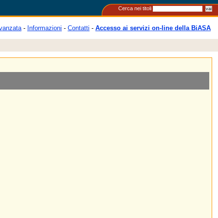
Cerca nei titoli
vanzata
-
Informazioni
-
Contatti
-
Accesso ai servizi on-line della BiASA