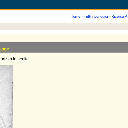
Home
-
Tutti i periodici
-
Ricerca A
zione
rizza le scelte