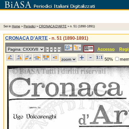
Sei in
Home
>
Periodici
>
CRONACA D'ARTE
> n. 51 (1890-1891)
CRONACA D'ARTE
- n. 51 (1890-1891)
Accesso
Regi
50%
memo