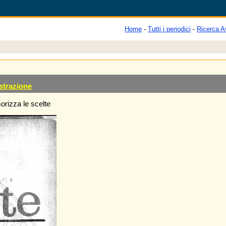
Home
-
Tutti i periodici
-
Ricerca A
strazione
rizza le scelte