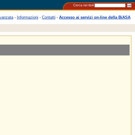
Cerca nei titoli
vanzata
-
Informazioni
-
Contatti
-
Accesso ai servizi on-line della BiASA