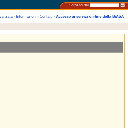
Cerca nei titoli
vanzata
-
Informazioni
-
Contatti
-
Accesso ai servizi on-line della BiASA