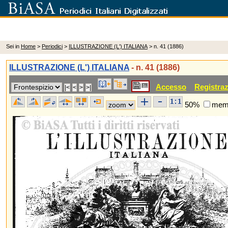
Sei in
Home
>
Periodici
>
ILLUSTRAZIONE (L') ITALIANA
> n. 41 (1886)
ILLUSTRAZIONE (L') ITALIANA
- n. 41 (1886)
Accesso
Registra
50%
memo