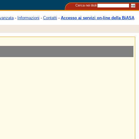
Cerca nei titoli
vanzata
-
Informazioni
-
Contatti
-
Accesso ai servizi on-line della BiASA