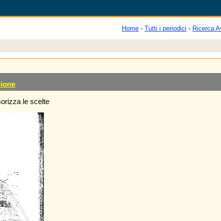
Home
-
Tutti i periodici
-
Ricerca A
zione
rizza le scelte