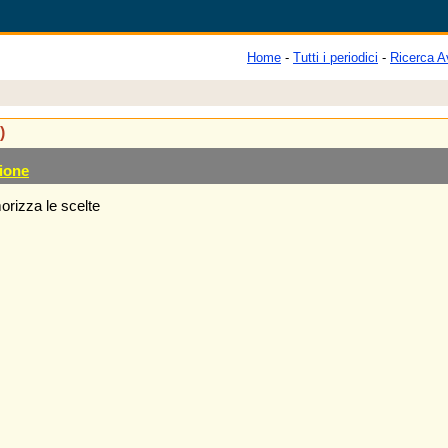
Home
-
Tutti i periodici
-
Ricerca A
)
ione
rizza le scelte