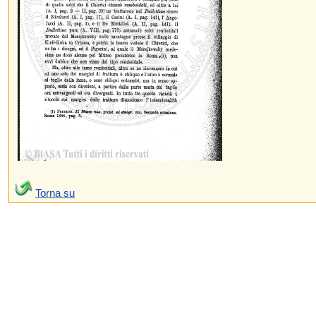
Torna su