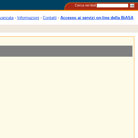
Cerca nei titoli
vanzata
-
Informazioni
-
Contatti
-
Accesso ai servizi on-line della BiASA