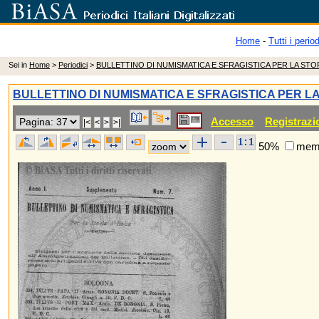
Home
-
Tutti i period
Sei in
Home
>
Periodici
>
BULLETTINO DI NUMISMATICA E SFRAGISTICA PER LA STOR
BULLETTINO DI NUMISMATICA E SFRAGISTICA PER LA
Accesso
Registrazi
50%
memo